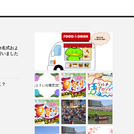
命名式およ
行いました
こ？