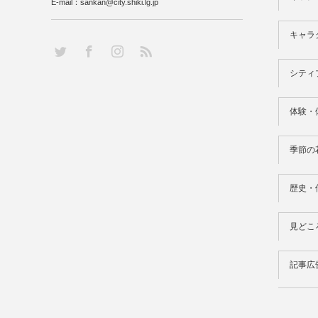
E-mail：sankan@city.shiki.lg.jp
キャラ
RSS
Twitter
Facebook
Instagram
シティ
体験・
季節の
歴史・
見どこ
記事広