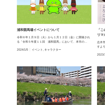
浦和競馬場イベントについて
「こ
リマ
令和６年１月９日（火）から１月１２日（金）に開催され
る「令和５年度１１回 浦和競馬」において、本市の…
志木
すよろ
2024/1/5
イベント
,
キャラクター
2023/