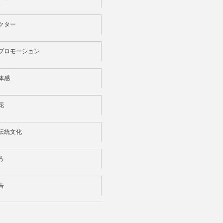
クター
プロモーション
体感
花
伝統文化
ろ
告