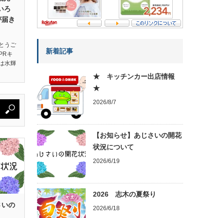
いろ
が届き
とうご
新着記事
PRキ
は水輝
★ キッチンカー出店情報
★
2026/8/7
【お知らせ】あじさいの開花
状況について
2026/6/19
2026 志木の夏祭り
さいの
2026/6/18