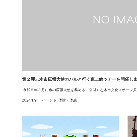
第２弾志木市広報大使カパルと行く東上線ツアーを開催し
令和５年３月に市の広報大使を務める（公財）志木市文化スポーツ振
2024/1/9
イベント
,
体験・体感