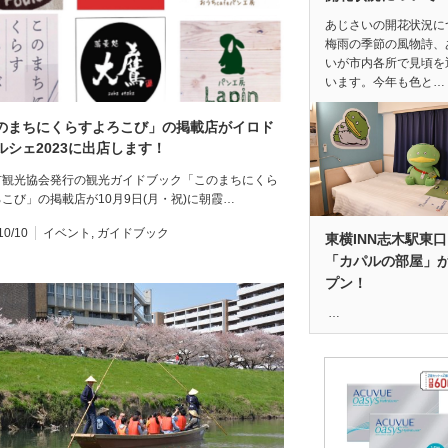
あじさいの開花状況に
梅雨の季節の風物詩、
いが市内各所で見頃を
います。今年も色と…
のまちにくらすよろこび」の掲載店がイロド
ルシェ2023に出店します！
市観光協会発行の観光ガイドブック「このまちにくら
こび」の掲載店が10月9日(月・祝)に朝霞…
10/10
イベント
,
ガイドブック
東横INN志木駅東
「カパルの部屋」
プン！
…