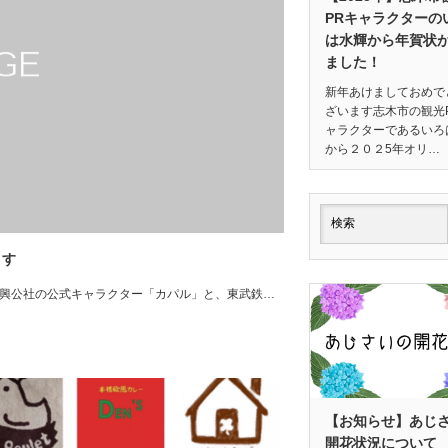
PRキャラクターの
は水輝から年賀状
ました！
新年あけましておめで
ざいます志木市の観光
ャラクターであるいろ
から２０２5年オリ…
ます
興公社の公式キャラクター「カパル」と、東武鉄…
【お知らせ】あじ
開花状況について