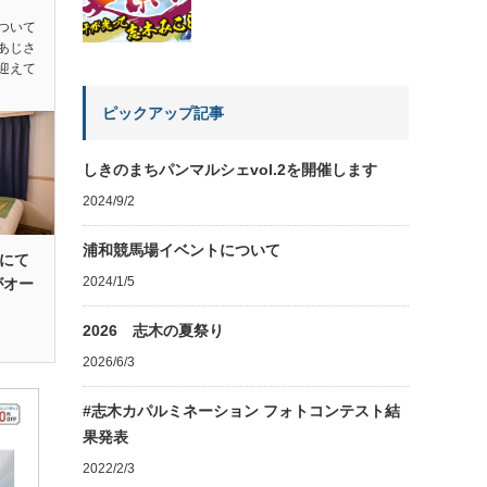
ついて
あじさ
迎えて
ピックアップ記事
しきのまちパンマルシェvol.2を開催します
2024/9/2
浦和競馬場イベントについて
口にて
2024/1/5
がオー
2026 志木の夏祭り
2026/6/3
#志木カパルミネーション フォトコンテスト結
果発表
2022/2/3