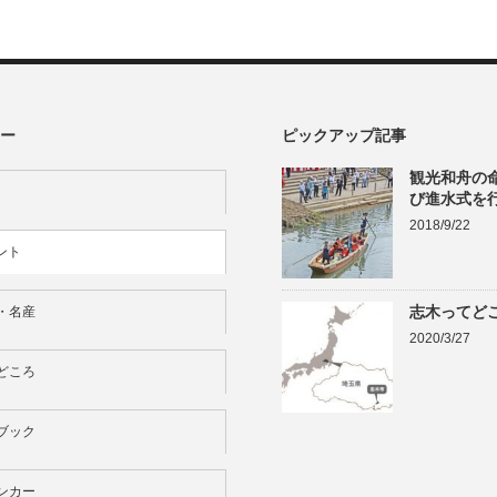
ー
ピックアップ記事
観光和舟の
び進水式を
2018/9/22
ント
志木ってど
・名産
2020/3/27
どころ
ブック
ンカー