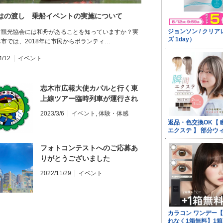
はの渡し 乗船イベントの実施について
市観光協会には和舟があることを知っていますか？実
市では、2018年に市民からボランティ…
4/12
イベント
志木市広報大使カパルと行く東
上線ツアー臨時列車が運行され
ました
2023/3/6
イベント
,
体験・体感
フォトコンテストへのご応募あ
りがとうございました
2022/11/29
イベント