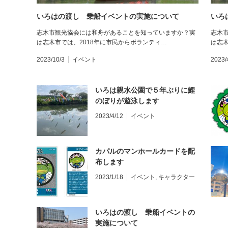
いろはの渡し 乗船イベントの実施について
いろ
志木市観光協会には和舟があることを知っていますか？実
志木
は志木市では、2018年に市民からボランティ…
は志木
2023/10/3
イベント
2023/
いろは親水公園で５年ぶりに鯉
のぼりが遊泳します
2023/4/12
イベント
カパルのマンホールカードを配
布します
2023/1/18
イベント
,
キャラクター
いろはの渡し 乗船イベントの
実施について