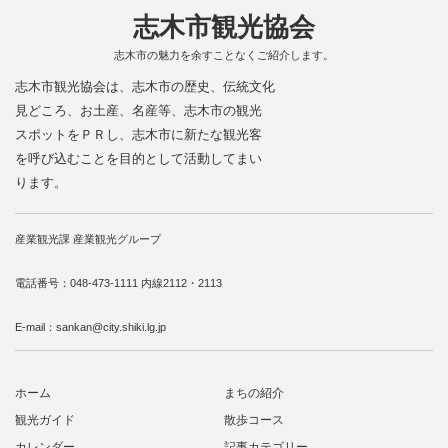
志木市観光協会
志木市の魅力を余すことなくご紹介します。
志木市観光協会は、志木市の歴史、伝統文化
見どころ、お土産、名産等、志木市の観光
スポットをＰＲし、志木市に新たな観光客
を呼び込むことを目的として活動してまい
ります。
産業観光課 産業観光グループ
電話番号：048-473-1111 内線2112・2113
E-mail：sankan@city.shiki.lg.jp
ホーム
まちの紹介
観光ガイド
散歩コース
カレンダー
記事カテゴリー