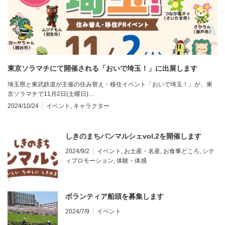
東京ソラマチにて開催される「おいで埼玉！」に出展します
埼玉県と東武鉄道が主催の住み替え・移住イベント「おいで埼玉！」が、東
京ソラマチで11月2日(土曜日)…
2024/10/24
イベント
,
キャラクター
しきのまちパンマルシェvol.2を開催します
2024/9/2
イベント
,
お土産・名産
,
お食事どころ
,
シテ
ィプロモーション
,
体験・体感
ボランティア船頭を募集します
2024/7/9
イベント