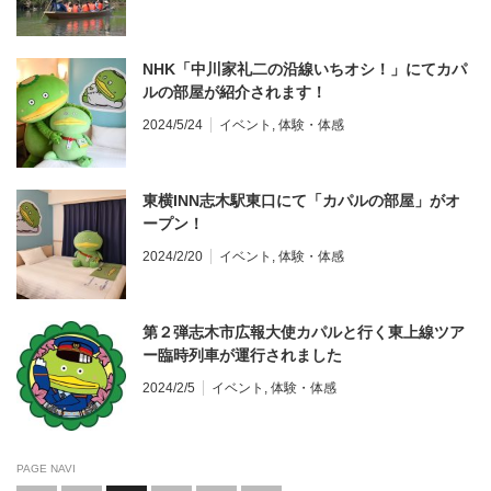
NHK「中川家礼二の沿線いちオシ！」にてカパ
ルの部屋が紹介されます！
2024/5/24
イベント
,
体験・体感
東横INN志木駅東口にて「カパルの部屋」がオ
ープン！
2024/2/20
イベント
,
体験・体感
第２弾志木市広報大使カパルと行く東上線ツア
ー臨時列車が運行されました
2024/2/5
イベント
,
体験・体感
PAGE NAVI