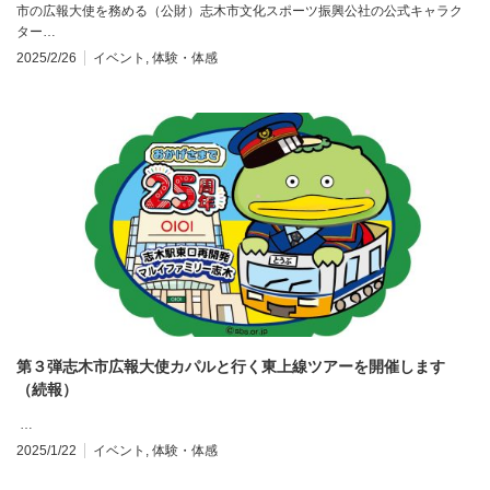
市の広報大使を務める（公財）志木市文化スポーツ振興公社の公式キャラク
ター…
2025/2/26
イベント
,
体験・体感
第３弾志木市広報大使カパルと行く東上線ツアーを開催します
（続報）
…
2025/1/22
イベント
,
体験・体感