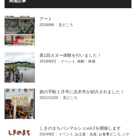
関連記事
アート
2018/9/6
見どころ
第1回カヌー体験を行いました！
2018/9/22
イベント
,
体験・体感
旅の手帖１月号に志木市が紹介されました！
2021/12/20
見どころ
しきのまちパンマルシェvol.2を開催します
2024/9/2
イベント
,
お土産・名産
,
お食事どころ
,
シテ