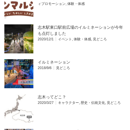
ィプロモーション
,
体験・体感
志木駅東口駅前広場のイルミネーションが今年
も点灯しました
2020/12/1
イベント
,
体験・体感
,
見どころ
イルミネーション
2018/9/6
見どころ
志木ってどこ？
2020/3/27
キャラクター
,
歴史・伝統文化
,
見どころ